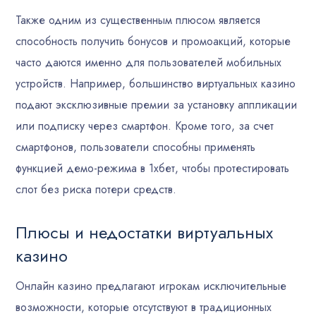
Также одним из существенным плюсом является
способность получить бонусов и промоакций, которые
часто даются именно для пользователей мобильных
устройств. Например, большинство виртуальных казино
подают эксклюзивные премии за установку аппликации
или подписку через смартфон. Кроме того, за счет
смартфонов, пользователи способны применять
функцией демо-режима в 1хбет, чтобы протестировать
слот без риска потери средств.
Плюсы и недостатки виртуальных
казино
Онлайн казино предлагают игрокам исключительные
возможности, которые отсутствуют в традиционных