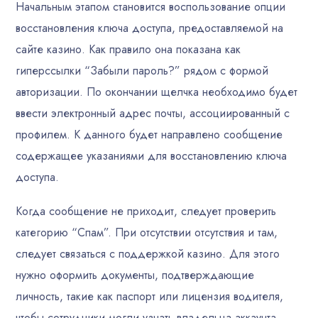
Начальным этапом становится воспользование опции
восстановления ключа доступа, предоставляемой на
сайте казино. Как правило она показана как
гиперссылки “Забыли пароль?” рядом с формой
авторизации. По окончании щелчка необходимо будет
ввести электронный адрес почты, ассоциированный с
профилем. К данного будет направлено сообщение
содержащее указаниями для восстановлению ключа
доступа.
Когда сообщение не приходит, следует проверить
категорию “Спам”. При отсутствии отсутствия и там,
следует связаться с поддержкой казино. Для этого
нужно оформить документы, подтверждающие
личность, такие как паспорт или лицензия водителя,
чтобы сотрудники могли узнать владельца аккаунта.