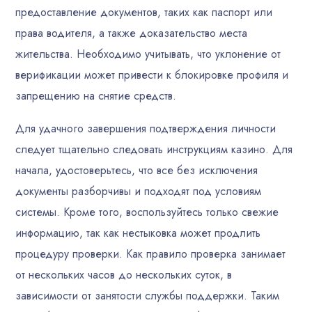
предоставление документов, таких как паспорт или
права водителя, а также доказательство места
жительства. Необходимо учитывать, что уклонение от
верификации может привести к блокировке профиля и
запрещению на снятие средств.
Для удачного завершения подтверждения личности
следует тщательно следовать инструкциям казино. Для
начала, удостоверьтесь, что все без исключения
документы разборчивы и подходят под условиям
системы. Кроме того, воспользуйтесь только свежие
информацию, так как нестыковка может продлить
процедуру проверки. Как правило проверка занимает
от нескольких часов до нескольких суток, в
зависимости от занятости службы поддержки. Таким