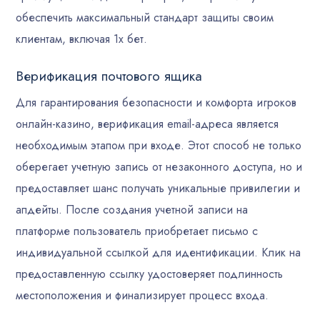
обеспечить максимальный стандарт защиты своим
клиентам, включая 1х бет.
Верификация почтового ящика
Для гарантирования безопасности и комфорта игроков
онлайн-казино, верификация email-адреса является
необходимым этапом при входе. Этот способ не только
оберегает учетную запись от незаконного доступа, но и
предоставляет шанс получать уникальные привилегии и
апдейты. После создания учетной записи на
платформе пользователь приобретает письмо с
индивидуальной ссылкой для идентификации. Клик на
предоставленную ссылку удостоверяет подлинность
местоположения и финализирует процесс входа.