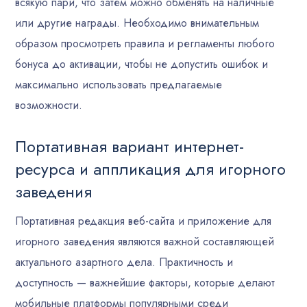
всякую пари, что затем можно обменять на наличные
или другие награды. Необходимо внимательным
образом просмотреть правила и регламенты любого
бонуса до активации, чтобы не допустить ошибок и
максимально использовать предлагаемые
возможности.
Портативная вариант интернет-
ресурса и аппликация для игорного
заведения
Портативная редакция веб-сайта и приложение для
игорного заведения являются важной составляющей
актуального азартного дела. Практичность и
доступность — важнейшие факторы, которые делают
мобильные платформы популярными среди