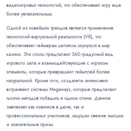
видеоигровых технологий, что обеспечивает игру еще
более увлекательным.
Одной из новейших трендов является применение
технологий виртуальной реальности (VR), что
обеспечивает геймерам целиком окунуться в мир
казино. Эти слоты предлагают 360-градусный вид
игрового зала и взаимодействующие с игроком
элементы, которые превращают геймплей более
натуральной. Кроме того, создатели интенсивно
встраивают системы Megaways, которые предлагают
тысячи методов победить в одном спине. Данное
завлекает как новичков в деле, так и
профессиональных участников, ищущих свежие эмоции
и значительные призы.