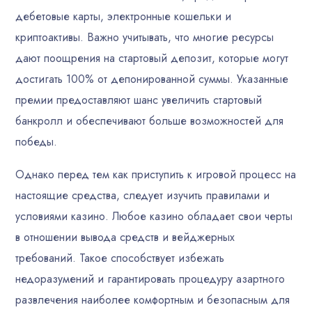
дебетовые карты, электронные кошельки и
криптоактивы. Важно учитывать, что многие ресурсы
дают поощрения на стартовый депозит, которые могут
достигать 100% от депонированной суммы. Указанные
премии предоставляют шанс увеличить стартовый
банкролл и обеспечивают больше возможностей для
победы.
Однако перед тем как приступить к игровой процесс на
настоящие средства, следует изучить правилами и
условиями казино. Любое казино обладает свои черты
в отношении вывода средств и вейджерных
требований. Такое способствует избежать
недоразумений и гарантировать процедуру азартного
развлечения наиболее комфортным и безопасным для