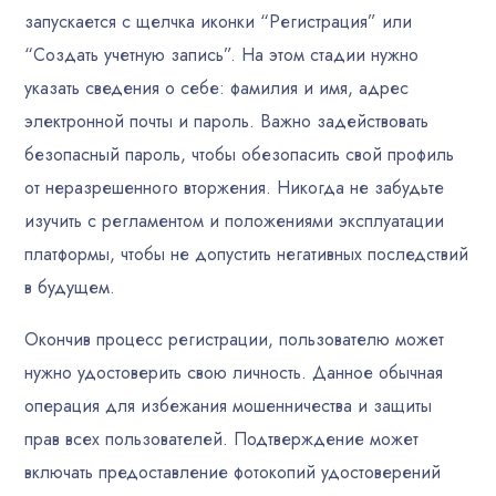
запускается с щелчка иконки “Регистрация” или
“Создать учетную запись”. На этом стадии нужно
указать сведения о себе: фамилия и имя, адрес
электронной почты и пароль. Важно задействовать
безопасный пароль, чтобы обезопасить свой профиль
от неразрешенного вторжения. Никогда не забудьте
изучить с регламентом и положениями эксплуатации
платформы, чтобы не допустить негативных последствий
в будущем.
Окончив процесс регистрации, пользователю может
нужно удостоверить свою личность. Данное обычная
операция для избежания мошенничества и защиты
прав всех пользователей. Подтверждение может
включать предоставление фотокопий удостоверений