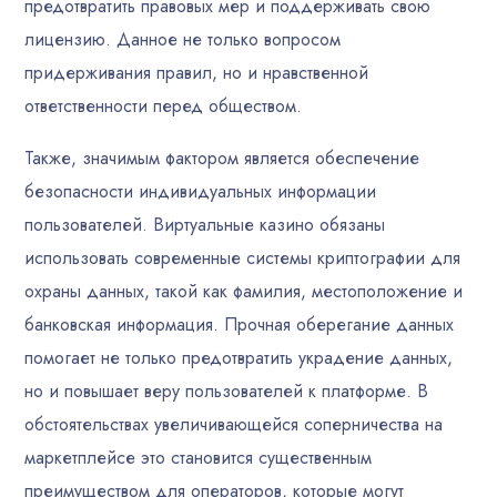
предотвратить правовых мер и поддерживать свою
лицензию. Данное не только вопросом
придерживания правил, но и нравственной
ответственности перед обществом.
Также, значимым фактором является обеспечение
безопасности индивидуальных информации
пользователей. Виртуальные казино обязаны
использовать современные системы криптографии для
охраны данных, такой как фамилия, местоположение и
банковская информация. Прочная оберегание данных
помогает не только предотвратить украдение данных,
но и повышает веру пользователей к платформе. В
обстоятельствах увеличивающейся соперничества на
маркетплейсе это становится существенным
преимуществом для операторов, которые могут