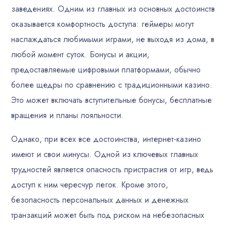
заведениях. Одним из главных из основных достоинств
оказывается комфортность доступа: геймеры могут
наслаждаться любимыми играми, не выходя из дома, в
любой момент суток. Бонусы и акции,
предоставляемые цифровыми платформами, обычно
более щедры по сравнению с традиционными казино.
Это может включать вступительные бонусы, бесплатные
вращения и планы лояльности.
Однако, при всех все достоинства, интернет-казино
имеют и свои минусы. Одной из ключевых главных
трудностей является опасность пристрастия от игр, ведь
доступ к ним чересчур легок. Кроме этого,
безопасность персональных данных и денежных
транзакций может быть под риском на небезопасных