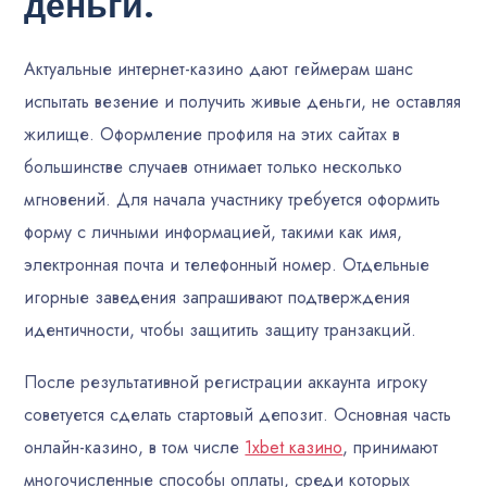
деньги.
Актуальные интернет-казино дают геймерам шанс
испытать везение и получить живые деньги, не оставляя
жилище. Оформление профиля на этих сайтах в
большинстве случаев отнимает только несколько
мгновений. Для начала участнику требуется оформить
форму с личными информацией, такими как имя,
электронная почта и телефонный номер. Отдельные
игорные заведения запрашивают подтверждения
идентичности, чтобы защитить защиту транзакций.
После результативной регистрации аккаунта игроку
советуется сделать стартовый депозит. Основная часть
онлайн-казино, в том числе
1xbet казино
, принимают
многочисленные способы оплаты, среди которых