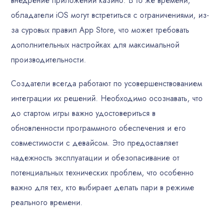
внедрение приложений казино. В то же времени,
обладатели iOS могут встретиться с ограничениями, из-
за суровых правил App Store, что может требовать
дополнительных настройках для максимальной
производительности.
Создатели всегда работают по усовершенствованием
интеграции их решений. Необходимо осознавать, что
до стартом игры важно удостовериться в
обновленности программного обеспечения и его
совместимости с девайсом. Это предоставляет
надежность эксплуатации и обезопасивание от
потенциальных технических проблем, что особенно
важно для тех, кто выбирает делать пари в режиме
реального времени.