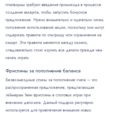
платформы требуют введения промокода в процессе
создания аккаунта, чтобы запустить бонусное
предложение. Нужно внимательно и тщательно читать
положения использования акции, поскольку они могут
содержать правила по отыгрышу или ограничения на
кэшаут. Эти правила меняются между казино,
следовательно стоит изучить все детали прежде чем
начать играть.
Фриспины за пополнение баланса
Безвозмездные спины за пополнение счета — это
распространенная предложение, предлагающая
геймерам 1вин фриспины в слотовых играх при
внесении депозита. Данный подарок регулярно
используется для привлечения внимания новых