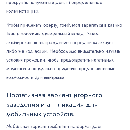
прокрутить полученные деньги определенное
количество раз.
Чтобы применить оферту, требуется зарегаться в казино
1вин и положить минимальный вклад. Затем
активировать вознаграждение посредством аккаунт
либо же код акции. Необходимо внимательно изучать
условия промоции, чтобы предотвратить негативных
моментов и оптимально применять предоставленные
возможности для выигрыша.
Портативная вариант игорного
заведения и аппликация для
мобильных устройств.
Мобильная вариант гэмблинг-платформы дает