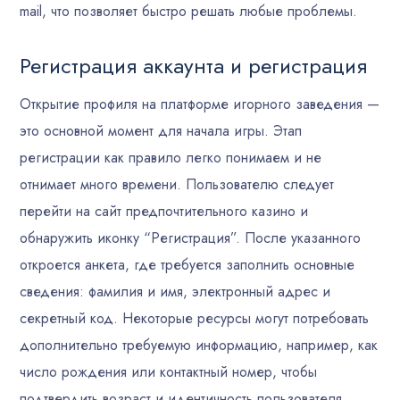
mail, что позволяет быстро решать любые проблемы.
Регистрация аккаунта и регистрация
Открытие профиля на платформе игорного заведения —
это основной момент для начала игры. Этап
регистрации как правило легко понимаем и не
отнимает много времени. Пользователю следует
перейти на сайт предпочтительного казино и
обнаружить иконку “Регистрация”. После указанного
откроется анкета, где требуется заполнить основные
сведения: фамилия и имя, электронный адрес и
секретный код. Некоторые ресурсы могут потребовать
дополнительно требуемую информацию, например, как
число рождения или контактный номер, чтобы
подтвердить возраст и идентичность пользователя.