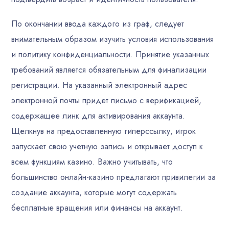
По окончании ввода каждого из граф, следует
внимательным образом изучить условия использования
и политику конфиденциальности. Принятие указанных
требований является обязательным для финализации
регистрации. На указанный электронный адрес
электронной почты придет письмо с верификацией,
содержащее линк для активирования аккаунта.
Щелкнув на предоставленную гиперссылку, игрок
запускает свою учетную запись и открывает доступ к
всем функциям казино. Важно учитывать, что
большинство онлайн-казино предлагают привилегии за
создание аккаунта, которые могут содержать
бесплатные вращения или финансы на аккаунт.