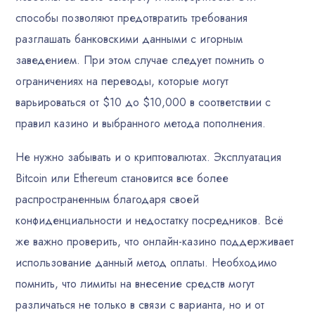
способы позволяют предотвратить требования
разглашать банковскими данными с игорным
заведением. При этом случае следует помнить о
ограничениях на переводы, которые могут
варьироваться от $10 до $10,000 в соответствии с
правил казино и выбранного метода пополнения.
Не нужно забывать и о криптовалютах. Эксплуатация
Bitcoin или Ethereum становится все более
распространенным благодаря своей
конфиденциальности и недостатку посредников. Всё
же важно проверить, что онлайн-казино поддерживает
использование данный метод оплаты. Необходимо
помнить, что лимиты на внесение средств могут
различаться не только в связи с варианта, но и от