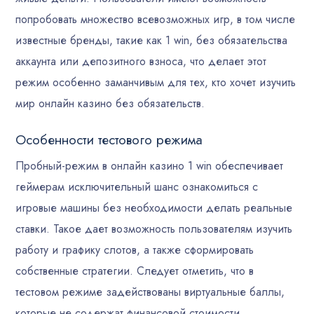
попробовать множество всевозможных игр, в том числе
известные бренды, такие как 1 win, без обязательства
аккаунта или депозитного взноса, что делает этот
режим особенно заманчивым для тех, кто хочет изучить
мир онлайн казино без обязательств.
Особенности тестового режима
Пробный-режим в онлайн казино 1 win обеспечивает
геймерам исключительный шанс ознакомиться с
игровые машины без необходимости делать реальные
ставки. Такое дает возможность пользователям изучить
работу и графику слотов, а также сформировать
собственные стратегии. Следует отметить, что в
тестовом режиме задействованы виртуальные баллы,
которые не содержат финансовой стоимости.