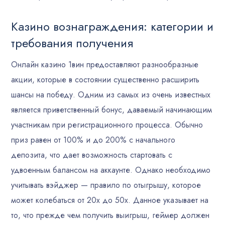
Казино вознаграждения: категории и
требования получения
Онлайн казино 1вин предоставляют разнообразные
акции, которые в состоянии существенно расширить
шансы на победу. Одним из самых из очень известных
является приветственный бонус, даваемый начинающим
участникам при регистрационного процесса. Обычно
приз равен от 100% и до 200% с начального
депозита, что дает возможность стартовать с
удвоенным балансом на аккаунте. Однако необходимо
учитывать вэйджер — правило по отыгрышу, которое
может колебаться от 20x до 50x. Данное указывает на
то, что прежде чем получить выигрыш, геймер должен