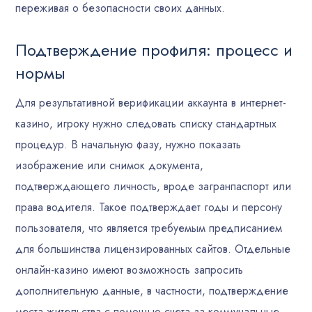
переживая о безопасности своих данных.
Подтверждение профиля: процесс и
нормы
Для результативной верификации аккаунта в интернет-
казино, игроку нужно следовать списку стандартных
процедур. В начальную фазу, нужно показать
изображение или снимок документа,
подтверждающего личность, вроде загранпаспорт или
права водителя. Такое подтверждает годы и персону
пользователя, что является требуемым предписанием
для большинства лицензированных сайтов. Отдельные
онлайн-казино имеют возможность запросить
дополнительную данные, в частности, подтверждение
места жительства с помощью счета за коммунальные