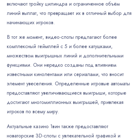
включают тройку цилиндра и ограниченное объём
линий выплат, что превращает их в отличный выбор для
начинающих игроков.
В тот же момент, видео-слоты предлагают более
комплексный геймплей с 5 и более катушками,
множеством выигрышных линий и дополнительными
функциями. Они нередко созданы под влиянием
известными кинолентами или сериалами, что вносит
элемент увеселения. Определенные игровые автоматы
предоставляют увеличивающиеся выигрыши, которые
достигают многомиллионных выигрышей, привлекая
игроков по всему миру.
Актуальные казино 1вин также предоставляют
новаторские 3D-слоты с увлекательной графикой и