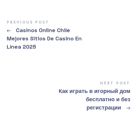
PREVIOUS POST
←
Casinos Online Chile
Mejores Sitios De Casino En
Línea 2025
NEXT POST
Как играть в игорный дом
бесплатно и без
регистрации
→