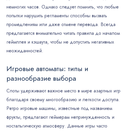
немногих часов. Однако следует помнить, что любые
попытки нарушить регламенты способны вызвать
промедлениям или даже отмене перевода. Всегда
предлагается внимательно читать правила до началом
геймплея и кэшаута, чтобы не допустить негативных
неожиданностей.
Игровые автоматы: типы и
разнообразие выбора
Слоты удерживают важное место в мире азартных игр
благодаря своему многообразию и легкости доступа.
Ретро игровые машины, известные под названием
фрукты, предлагают геймерам непринужденность и
ностальгическую атмосферу. Данные игры часто